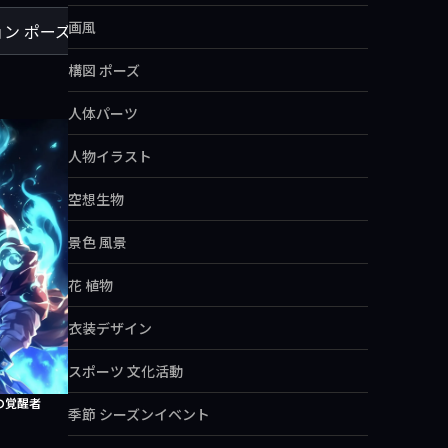
画風
ョン ポーズ
動きのある 躍動感のある ダイナミック ポーズ 
構図 ポーズ
人体パーツ
人物イラスト
空想生物
景色 風景
花 植物
衣装デザイン
スポーツ 文化活動
の覚醒者
季節 シーズンイベント