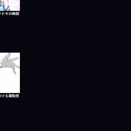
キドキの瞬間
つける躍動感