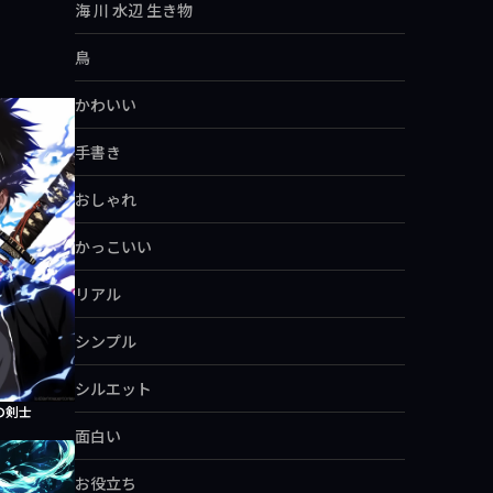
海 川 水辺 生き物
鳥
かわいい
手書き
おしゃれ
かっこいい
リアル
シンプル
シルエット
の剣士
面白い
お役立ち