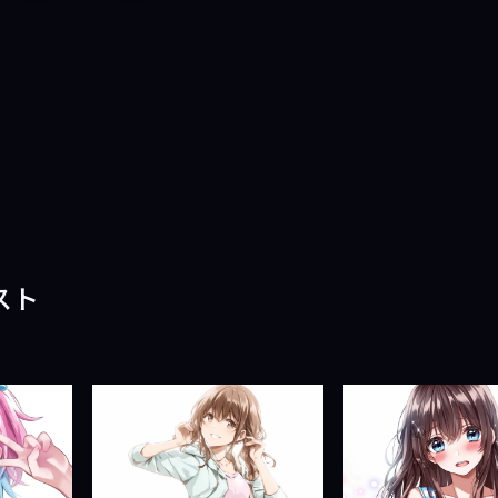
ペ
ペ
ー
ー
ジ
ジ
戻
進
る
む
スト