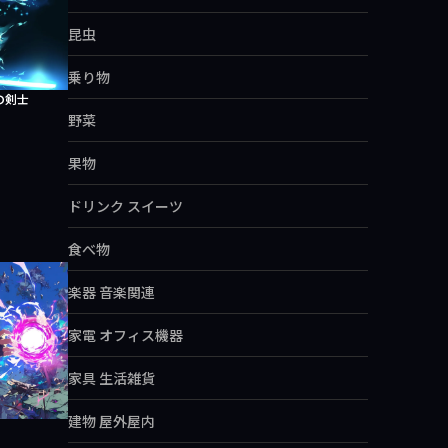
昆虫
乗り物
の剣士
野菜
果物
ドリンク スイーツ
食べ物
楽器 音楽関連
家電 オフィス機器
家具 生活雑貨
建物 屋外屋内