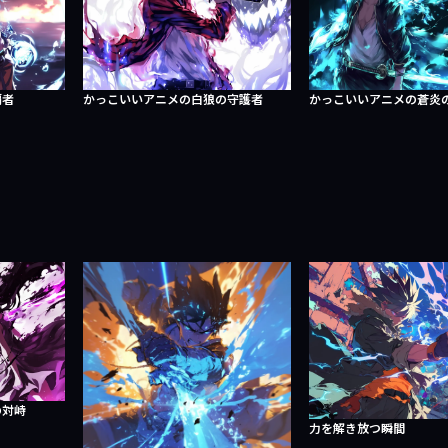
覇者
かっこいいアニメの白狼の守護者
かっこいいアニメの蒼炎
の対峙
力を解き放つ瞬間