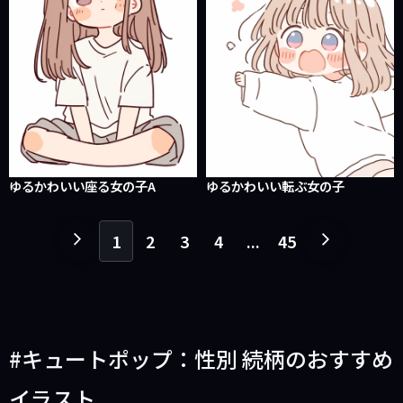
ゆるかわいい座る女の子A
ゆるかわいい転ぶ女の子
1
2
3
4
...
45
１
１
ペ
ペ
ー
ー
ジ
ジ
戻
進
キュートポップ：性別 続柄のおすすめ
る
む
イラスト