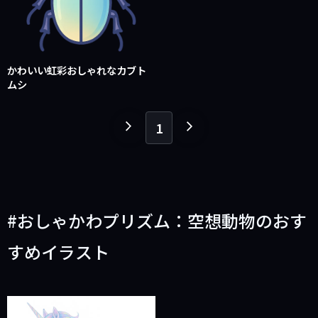
かわいい虹彩おしゃれなカブト
ムシ
1
１
１
ペ
ペ
ー
ー
ジ
ジ
戻
進
おしゃかわプリズム：空想動物のおす
る
む
すめイラスト