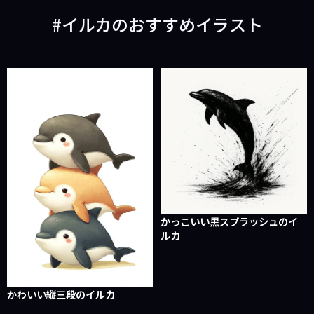
戻
進
イルカのおすすめイラスト
る
む
かっこいい黒スプラッシュのイ
ルカ
かわいい縦三段のイルカ