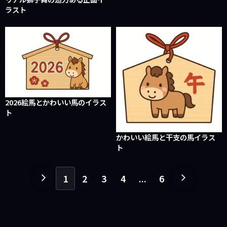
ラスト
2026絵馬とかわいい馬のイラス
ト
かわいい絵馬と干支の馬イラス
ト
1
2
3
4
...
6
１
１
ペ
ペ
ー
ー
ジ
ジ