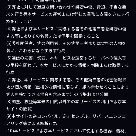
(3)弊社に対して過度な問い合わせや誹謗中傷、脅迫、不当な要
求を行う等本サービスの運営または弊社の業務に支障をきたす行
為を行うこと
(4)弊社および本サービスに関与する者その他第三者を誹謗中傷
する等によりその名誉または信用を毀損すること
(5)弊社関係者、他の利用者、その他第三者または架空の人物を
装い、これらになりすます行為
(6)通信の妨害、傍受、本サービスを運営するサーバへの侵入等
の手段を問わず、本サービスにかかる情報を削除または取得する
行為
(7)弊社、本サービスに関与する者、その他第三者の秘密情報お
よび個人情報（直接的な情報に限らず、組み合わせることにより
個人を特定できる場合も含みます）の収集および公開
(8)調査、検証等本来の目的以外での本サービスの利用および本
サイトの閲覧
(9)本サイトの逆コンパイル、逆アセンブル、リバースエンジニ
アリング等による解析行為
(10)本サービスおよび本サービスにおいて使用する機器、機材、