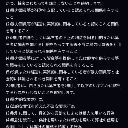
かつ、将来にわたっても該当しないことを確約します。
(1)暴力団員等が経営を支配していると認められる関係を有する
こと
(2)暴力団員等が経営に実質的に関与していると認められる関係
を有すること
(3)利用者自身もしくは第三者の不正の利益を図る目的または第
三者に損害を加える目的をもってする等不当に暴力団員等を利用
していると認められる関係を有すること
(4)暴力団員等に対して資金等を提供しまたは便宜を供与する等
の関与をしていると認められる関係を有すること
(5)役員または経営に実質的に関与している者が暴力団員等と社
会的に非難されるべき関係を有すること
2.利用者は、自らまたは第三者を利用して以下のいずれかに該当
する行為を行わないことを確約します。
(1)暴力的な要求行為
(2)法的な責任を超えた不当な要求行為
(3)取引に関して、脅迫的な言動をしまたは暴力を用いる行為
(4)風説を流布し、偽計を用いまたは威力を用いて弊社の信用を
毀損しもしくは弊社の業務を妨害する行為