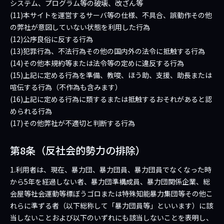
システム、プログラム等の破壊、改ざん等
(11)本サイトを運営するサーバ等の仕様、不具合、誤動作その他
の弊社が意図していない状態を利用した行為
(12)公序良俗に反する行為
(13)犯罪行為、不法行為その他の国内外の法令に抵触する行為
(14)その他本規約等または法令等の定めに違反する行為
(15)上記に定める行為を準備、教唆、ほう助、支援、助長または
喧伝する行為（不作為も含みます）
(16)上記に定める行為に類するまたは抵触するおそれがあると認
められる行為
(17)その他弊社が不適切と判断する行為
第8条（反社会的勢力の排除）
1.利用者は、現在、暴力団、暴力団員、暴力団員でなくなった時
から5年を経過しない者、暴力団準構成員、暴力団関係企業、総
会屋等社会運動等標ぼうゴロまたは特殊知能暴力集団等その他こ
れらに準ずる者（以下総称して「暴力団員等」といいます）に該
当しないことおよび以下のいずれにも該当しないことを表明し、