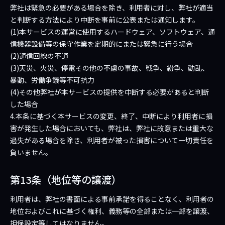
弊社は緊急の必要がある場合を除き、利用者に対し、弊社が適当
と判断する方法により中断を事前に公表または通知します。
(1)本サービスの運営に使用するハードウェア、ソフトウェア、通
信機器設備等の保守作業を定期的にまたは緊急に行う場合
(2)通信回線の不通
(3)天災、火災、停電その他の不慮の事故、戦争、紛争、動乱、
暴動、労働争議等不可抗力
(4)その他弊社が本サービスの提供を中断する必要があると判断
した場合
4.本条に基づく本サービスの変更、終了、中断により利用者に損
害が発生した場合においても、弊社は、弊社に故意または重大な
過失がある場合を除き、利用者が被った損害について一切責任を
負いません。
第13条（地位等の譲渡）
利用者は、弊社の書面による事前承諾を得ることなく、利用者の
地位およびこれに基づく権利、義務等の全部または一部を譲渡、
担保設定等してはなりません。