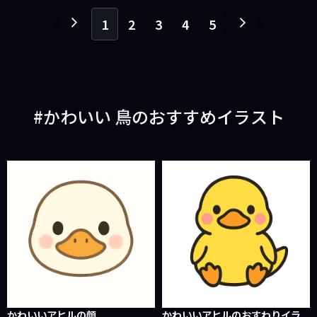
1
2
3
4
5
１
１
ペ
ペ
ー
ー
ジ
ジ
戻
進
かわいい 鳥のおすすめイラスト
る
む
かわいいアヒルの顔
かわいいアヒルのおすわりイラ