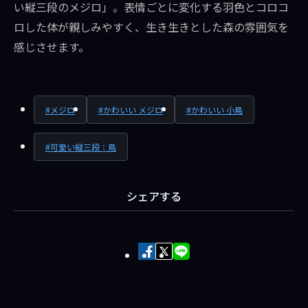
い縦三段のメジロ」。表情ごとに変化する羽色とコロコ
ロした体が親しみやすく、生き生きとした森の雰囲気を
感じさせます。
メジロ
かわいい メジロ
かわいい 小鳥
可愛い縦三段：鳥
シェアする
Facebook
X
LINE
で
で
で
シ
ポ
送