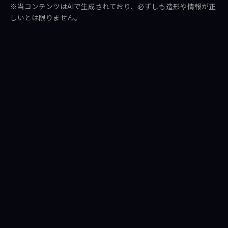
ェ
ス
る
※当コンテンツはAIで生成されており、必ずしも造形や情報が正
ア
ト
しいとは限りません。
す
す
る
る