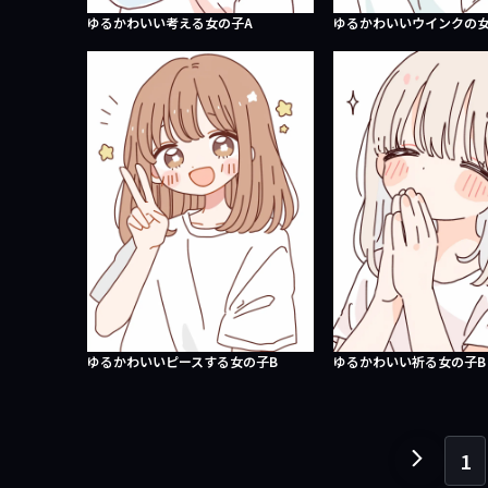
ゆるかわいい考える女の子A
ゆるかわいいウインクの女
ゆるかわいいピースする女の子B
ゆるかわいい祈る女の子B
1
１