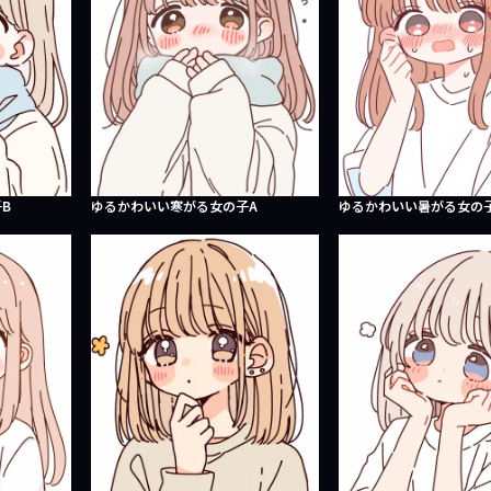
B
ゆるかわいい寒がる女の子A
ゆるかわいい暑がる女の