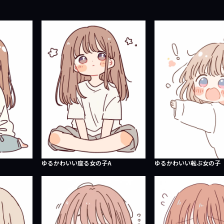
ゆるかわいい座る女の子A
ゆるかわいい転ぶ女の子