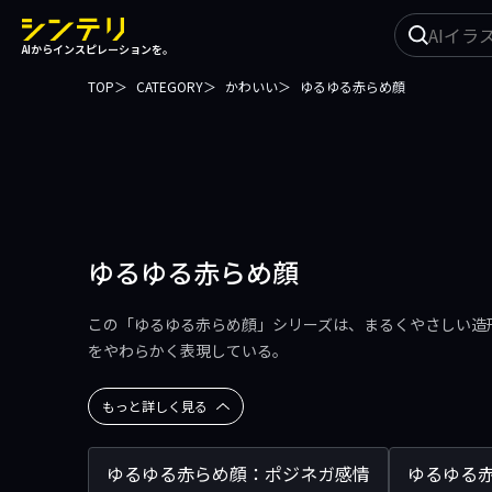
イ
AIからインスピレーションを。
ラ
ス
TOP
CATEGORY
かわいい
ゆるゆる赤らめ顔
ト
を
探
す
ゆるゆる赤らめ顔
この「ゆるゆる赤らめ顔」シリーズは、まるくやさしい造
をやわらかく表現している。
もっと詳しく見る
ゆるゆる赤らめ顔：ポジネガ感情
ゆるゆる