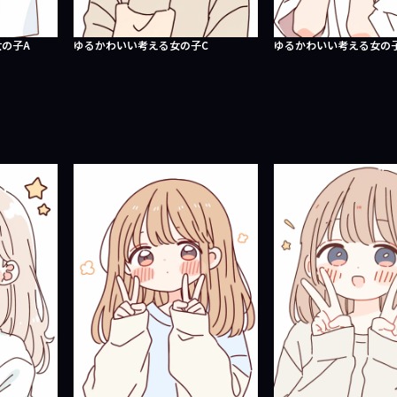
の子A
ゆるかわいい考える女の子C
ゆるかわいい考える女の