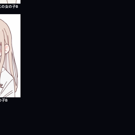
スの女の子B
の子B