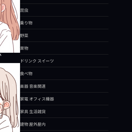
昆虫
乗り物
野菜
果物
子
ドリンク スイーツ
食べ物
楽器 音楽関連
家電 オフィス機器
家具 生活雑貨
建物 屋外屋内