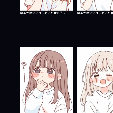
ゆるかわいいひらめいた女の子B
ゆるかわいいひらめいた女