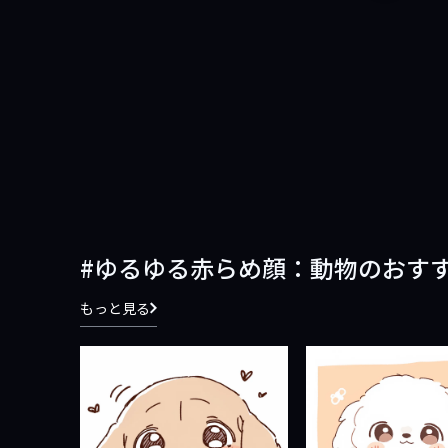
ペ
ー
ジ
戻
る
ゆるゆる赤らめ顔：動物のおす
もっと見る