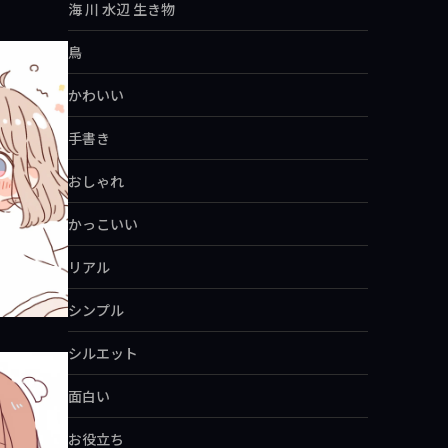
海 川 水辺 生き物
鳥
かわいい
手書き
おしゃれ
かっこいい
リアル
シンプル
シルエット
面白い
お役立ち