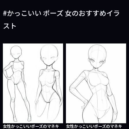
かっこいい ポーズ 女のおすすめイラ
スト
女性かっこいいポーズのマネキ
女性かっこいいポーズのマネキ