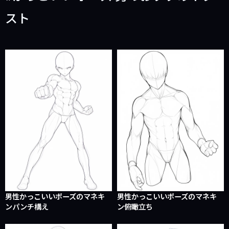
スト
男性かっこいいポーズのマネキ
男性かっこいいポーズのマネキ
ンパンチ構え
ン俯瞰立ち