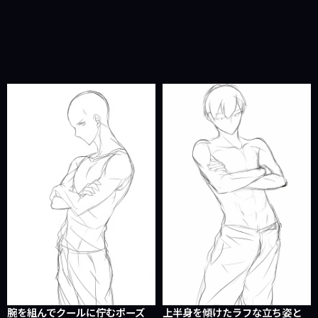
腕を組んでクールに佇むポーズ
上半身を傾けたラフな立ち姿と