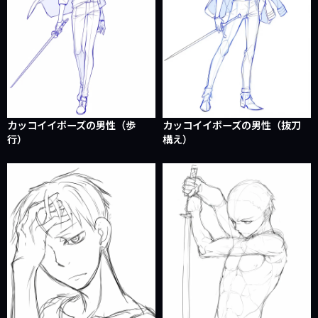
カッコイイポーズの男性（歩
カッコイイポーズの男性（抜刀
行）
構え）