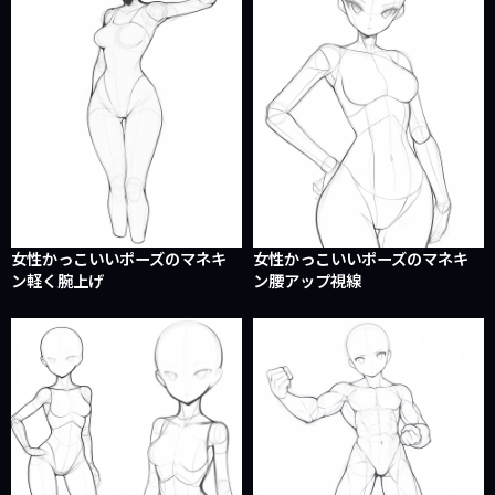
女性かっこいいポーズのマネキ
女性かっこいいポーズのマネキ
ン軽く腕上げ
ン腰アップ視線