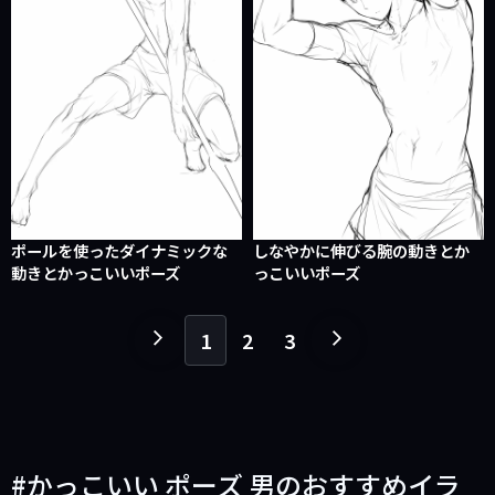
ポールを使ったダイナミックな
しなやかに伸びる腕の動きとか
動きとかっこいいポーズ
っこいいポーズ
1
2
3
１
１
ペ
ペ
ー
ー
ジ
ジ
戻
進
かっこいい ポーズ 男のおすすめイラ
る
む