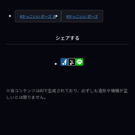
かっこいい ポーズ 女
かっこいい ポーズ
シェアする
Facebook
X
LINE
で
で
で
シ
ポ
送
ェ
ス
る
※当コンテンツはAIで生成されており、必ずしも造形や情報が正
ア
ト
しいとは限りません。
す
す
る
る