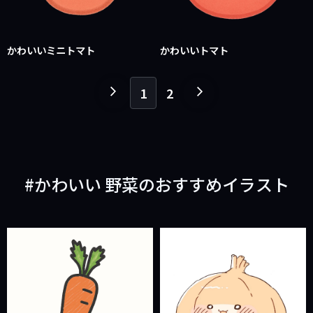
かわいいミニトマト
かわいいトマト
1
2
１
１
ペ
ペ
ー
ー
ジ
ジ
戻
進
かわいい 野菜のおすすめイラスト
る
む