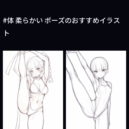
ジ
ジ
戻
進
体 柔らかい ポーズのおすすめイラス
る
む
ト