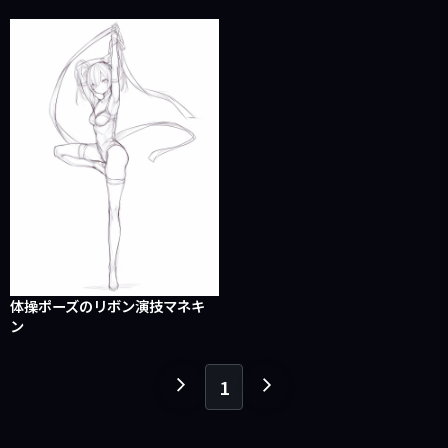
体操ポーズのリボン演技マネキ
ン
1
１
１
ペ
ペ
ー
ー