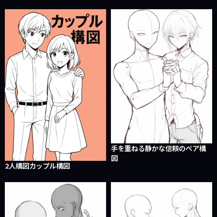
手を重ねる静かな信頼のペア構
図
2人構図カップル構図