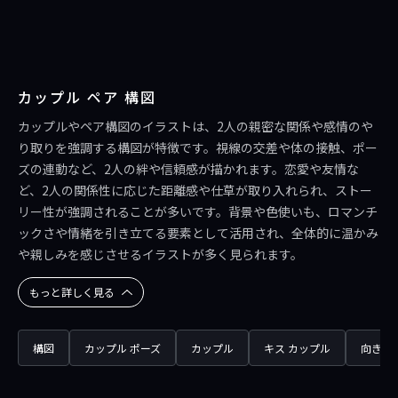
カップル ペア 構図
カップルやペア構図のイラストは、2人の親密な関係や感情のや
り取りを強調する構図が特徴です。視線の交差や体の接触、ポー
ズの連動など、2人の絆や信頼感が描かれます。恋愛や友情な
ど、2人の関係性に応じた距離感や仕草が取り入れられ、ストー
リー性が強調されることが多いです。背景や色使いも、ロマンチ
ックさや情緒を引き立てる要素として活用され、全体的に温かみ
や親しみを感じさせるイラストが多く見られます。
もっと詳しく見る
構図
カップル ポーズ
カップル
キス カップル
向き合