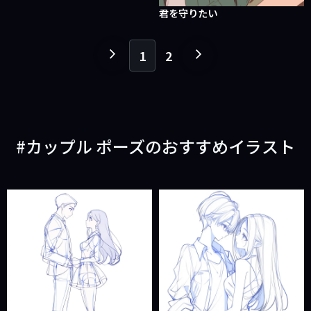
君を守りたい
1
2
１
１
ペ
ペ
ー
ー
ジ
ジ
戻
進
カップル ポーズのおすすめイラスト
る
む