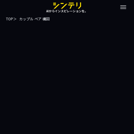
AIからインスピレーションを。
TOP
カップル ペア 構図