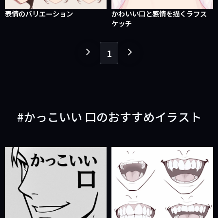
表情のバリエーション
かわいい口と感情を描くラフス
ケッチ
1
１
１
ペ
ペ
ー
ー
ジ
ジ
戻
進
かっこいい 口のおすすめイラスト
る
む