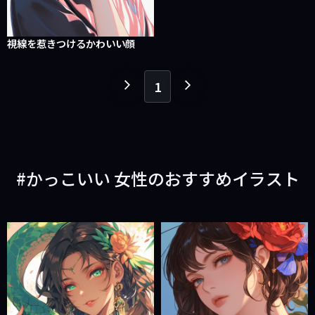
視線を惹きつけるかわいい顔
1
１
１
ペ
ペ
ー
ー
ジ
ジ
戻
進
かっこいい 女性のおすすめイラスト
る
む