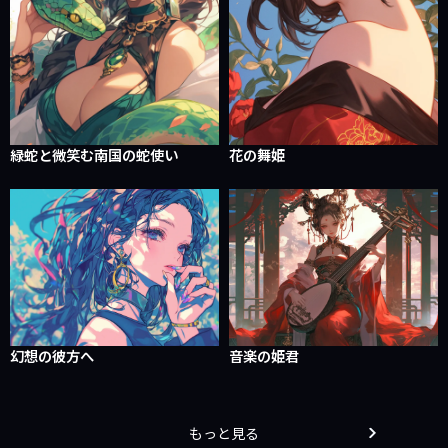
緑蛇と微笑む南国の蛇使い
花の舞姫
幻想の彼方へ
音楽の姫君
もっと見る