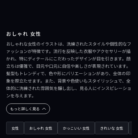
おしゃれ 女性
おしゃれな女性のイラストは、洗練されたスタイルや個性的なフ
ァッションが特徴です。流行を反映した衣服やアクセサリーが描
かれ、特にディテールにこだわったデザインが目を引きます。顔
立ちは優雅で、目元や口元に自信や楽しさが表現されています。
髪型もトレンディで、色や形にバリエーションがあり、全体の印
象を際立たせます。また、背景や色使いもスタイリッシュで、全
体的に洗練された雰囲気を醸し出し、見る人にインスピレーショ
ンを与えます。
もっと詳しく見る
女性
おしゃれ 女性
かっこいい 女性
きれいな 女性
美