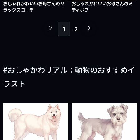
おしゃれかわいいお母さんのリ
おしゃれかわいいお母さんのミ
ラックスコーデ
ディボブ
1
2
１
１
ペ
ペ
ー
ー
ジ
ジ
戻
進
おしゃかわリアル：動物のおすすめイ
る
む
ラスト