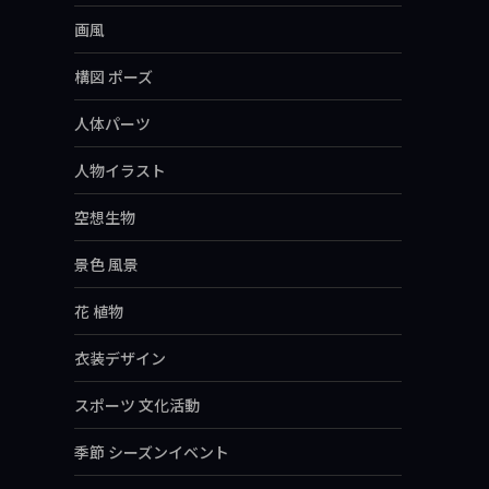
画風
構図 ポーズ
人体パーツ
人物イラスト
空想生物
景色 風景
花 植物
衣装デザイン
スポーツ 文化活動
季節 シーズンイベント