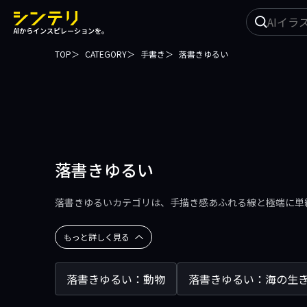
イ
AIからインスピレーションを。
ラ
ス
TOP
CATEGORY
手書き
落書きゆるい
ト
を
探
す
落書きゆるい
落書きゆるいカテゴリは、手描き感あふれる線と極端に単
もっと詳しく見る
落書きゆるい：動物
落書きゆるい：海の生