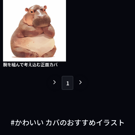
腕を組んで考え込む正面カバ
1
１
１
ペ
ペ
ー
ー
ジ
ジ
戻
進
かわいい カバのおすすめイラスト
る
む