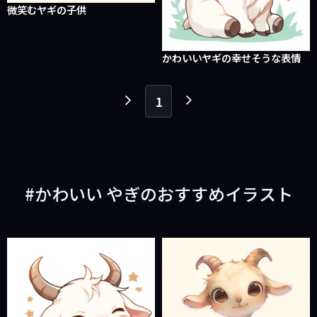
微笑むヤギの子供
かわいいヤギの幸せそうな表情
1
１
１
ペ
ペ
ー
ー
ジ
ジ
戻
進
かわいい やぎのおすすめイラスト
る
む