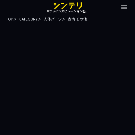
AIからインスピレーションを。
TOP
CATEGORY
人体パーツ
表情 その他