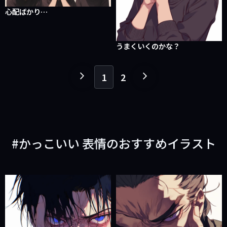
心配ばかり…
うまくいくのかな？
1
2
１
１
ペ
ペ
ー
ー
ジ
ジ
戻
進
かっこいい 表情のおすすめイラスト
る
む