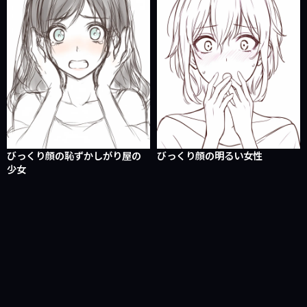
びっくり顔の恥ずかしがり屋の
びっくり顔の明るい女性
少女