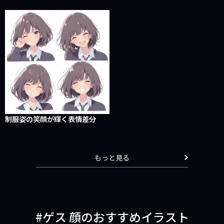
制服姿の笑顔が輝く表情差分
もっと見る
ゲス 顔のおすすめイラスト