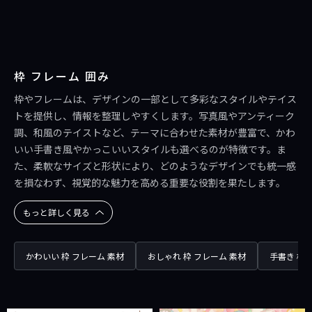
枠 フレーム 囲み
枠やフレームは、デザインの一部として多彩なスタイルやテイス
トを提供し、情報を整理しやすくします。写真風やアンティーク
調、和風のテイストなど、テーマに合わせた素材が豊富で、かわ
いい手書き風やかっこいいスタイルも選べるのが特徴です。ま
た、柔軟なサイズと形状により、どのようなデザインでも統一感
を損なわず、視覚的な魅力を高める重要な役割を果たします。
もっと詳しく見る
かわいい 枠 フレーム 素材
おしゃれ 枠 フレーム 素材
手書き 枠 