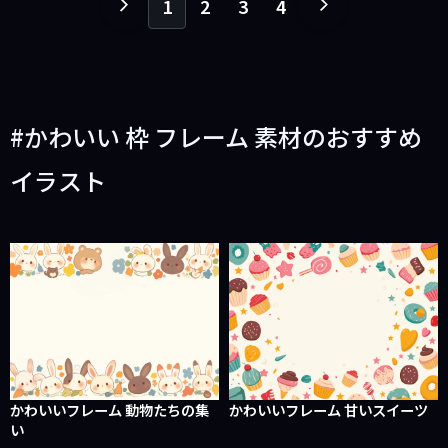
1
2
3
4
１
１
ペ
ペ
ー
ー
ジ
ジ
戻
進
かわいい 枠 フレーム 素材のおすすめ
る
む
イラスト
かわいいフレーム 動物たちの集
かわいいフレーム 甘いスイーツ
い