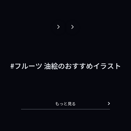
１
１
ペ
ペ
ー
ー
ジ
ジ
戻
進
フルーツ 油絵のおすすめイラスト
る
む
もっと見る