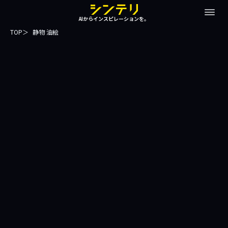
AIからインスピレーションを。
TOP
静物 油絵