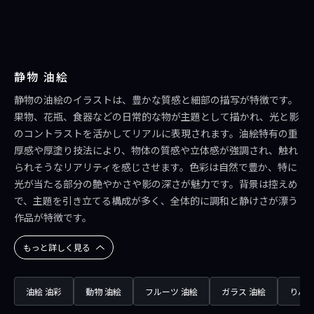
静物 油絵
静物の油絵のイラストは、豊かな質感と細部の描写が特徴です。
果物、花瓶、食器などの日常的な物が主題として描かれ、光と影
のコントラストを活かしてリアルに表現されます。油絵特有の重
厚感や厚塗り技法により、物体の質感や立体感が強調され、触れ
られそうなリアリティを感じさせます。色彩は自然で豊か、特に
光が当たる部分の艶やかさや影の深さが魅力です。背景は控えめ
で、主題を引き立てる構成が多く、全体的に調和と静けさが漂う
作品が特徴です。
もっと詳しく見る
油絵 油彩
動物 油絵
フルーツ 油絵
ガラス 油絵
りんご