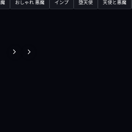
悪魔
おしゃれ 悪魔
インプ
堕天使
天使と悪魔
１
１
ペ
ペ
ー
ー
ジ
ジ
戻
進
る
む