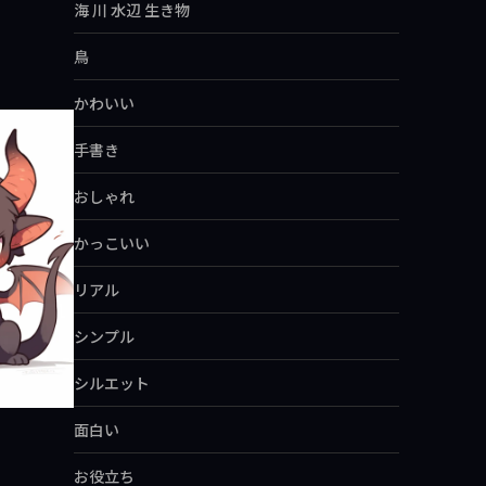
海 川 水辺 生き物
鳥
かわいい
手書き
おしゃれ
かっこいい
リアル
シンプル
シルエット
面白い
お役立ち