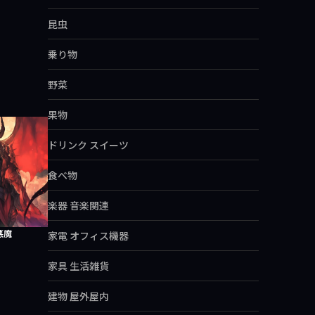
昆虫
乗り物
野菜
果物
ドリンク スイーツ
食べ物
楽器 音楽関連
悪魔
家電 オフィス機器
家具 生活雑貨
建物 屋外屋内