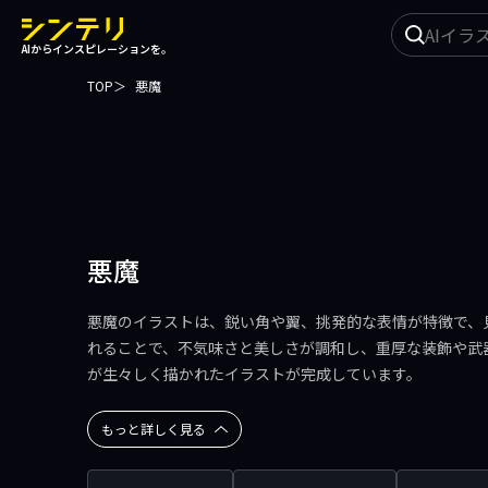
イ
AIからインスピレーションを。
ラ
ス
TOP
悪魔
ト
を
探
す
悪魔
悪魔のイラストは、鋭い角や翼、挑発的な表情が特徴で、
れることで、不気味さと美しさが調和し、重厚な装飾や武
が生々しく描かれたイラストが完成しています。
もっと詳しく見る