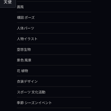
天使
画風
構図 ポーズ
人体パーツ
人物イラスト
空想生物
景色 風景
花 植物
衣装デザイン
スポーツ 文化活動
季節 シーズンイベント