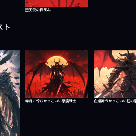
堕天使の微笑み
スト
赤月に佇むかっこいい悪魔戦士
血煙舞うかっこいい紅の