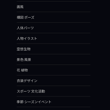
画風
構図 ポーズ
人体パーツ
人物イラスト
空想生物
景色 風景
花 植物
衣装デザイン
スポーツ 文化活動
季節 シーズンイベント