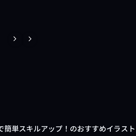
１
１
ペ
ペ
ー
ー
ジ
ジ
戻
進
る
む
で簡単スキルアップ！のおすすめイラスト