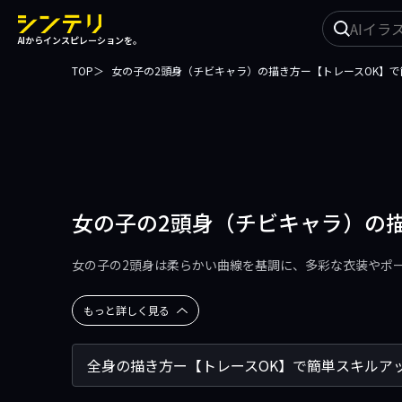
イ
AIからインスピレーションを。
ラ
ス
TOP
女の子の2頭身（チビキャラ）の描き方ー【トレースOK】
ト
を
探
す
女の子の2頭身（チビキャラ）の
女の子の2頭身は柔らかい曲線を基調に、多彩な衣装やポ
もっと詳しく見る
全身の描き方ー【トレースOK】で簡単スキルア