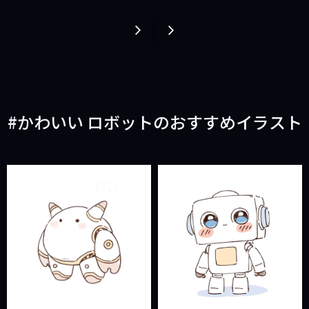
１
１
ペ
ペ
ー
ー
ジ
ジ
戻
進
かわいい ロボットのおすすめイラスト
る
む