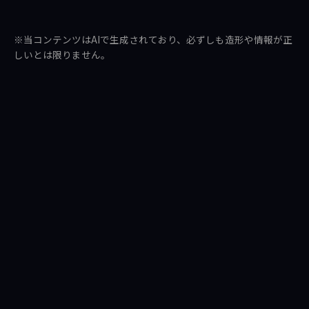
シ
ポ
送
ェ
ス
る
※当コンテンツはAIで生成されており、必ずしも造形や情報が正
ア
ト
しいとは限りません。
す
す
る
る