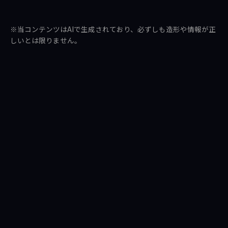
シ
ポ
送
ェ
ス
る
※当コンテンツはAIで生成されており、必ずしも造形や情報が正
ア
ト
しいとは限りません。
す
す
る
る