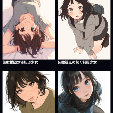
俯瞰構図の寝転ぶ少女
俯瞰視点の驚く制服少女