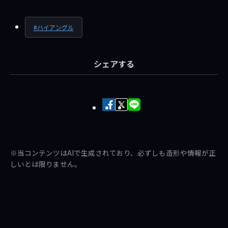
ハイアングル
シェアする
Facebook
X
LINE
で
で
で
シ
ポ
送
ェ
ス
る
※当コンテンツはAIで生成されており、必ずしも造形や情報が正
ア
ト
しいとは限りません。
す
す
る
る