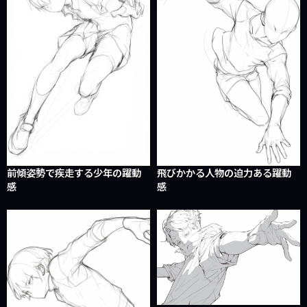
前傾姿勢で疾走する少年の躍動
飛びかかる人物の迫力ある躍動
感
感