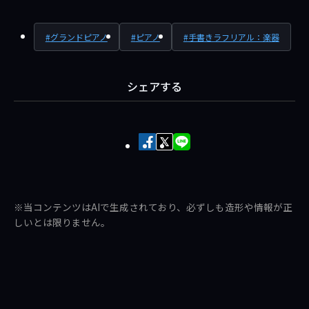
グランドピアノ
ピアノ
手書きラフリアル：楽器
シェアする
Facebook
X
LINE
で
で
で
シ
ポ
送
ェ
ス
る
※当コンテンツはAIで生成されており、必ずしも造形や情報が正
ア
ト
しいとは限りません。
す
す
る
る