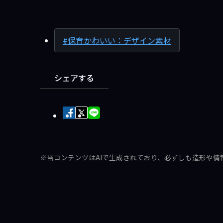
保育かわいい：デザイン素材
シェアする
Facebook
X
LINE
で
で
で
シ
ポ
送
ェ
ス
る
※当コンテンツはAIで生成されており、必ずしも造形や情
ア
ト
す
す
る
る