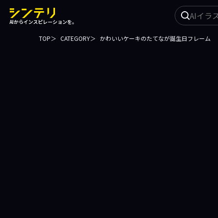
イ
AIからインスピレーションを。
ラ
ス
TOP
CATEGORY
かわいいケーキのたてなが誕生日フレーム
ト
を
探
す