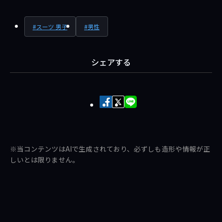
スーツ 男子
男性
シェアする
Facebook
X
LINE
で
で
で
シ
ポ
送
ェ
ス
る
※当コンテンツはAIで生成されており、必ずしも造形や情報が正
ア
ト
しいとは限りません。
す
す
る
る