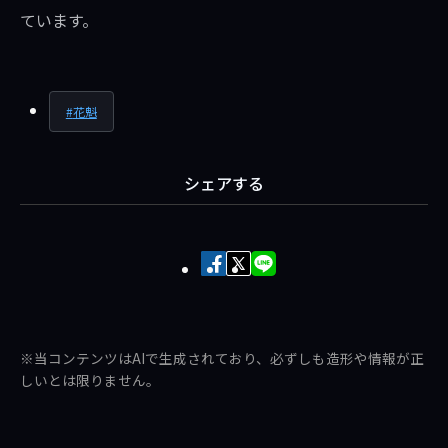
ています。
花魁
シェアする
Facebook
X
LINE
で
で
で
シ
ポ
送
ェ
ス
る
※当コンテンツはAIで生成されており、必ずしも造形や情報が正
ア
ト
しいとは限りません。
す
す
る
る