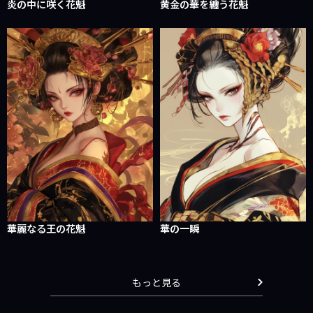
炎の中に咲く花魁
黄金の華を纏う花魁
華麗なる王の花魁
華の一瞬
もっと見る