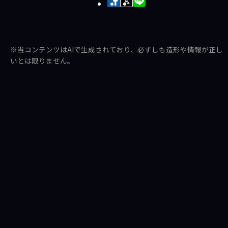
Facebook
X
LINE
で
で
で
シ
ポ
送
ェ
ス
る
※当コンテンツはAIで生成されており、必ずしも造形や情報が正し
ア
ト
いとは限りません。
す
す
る
る