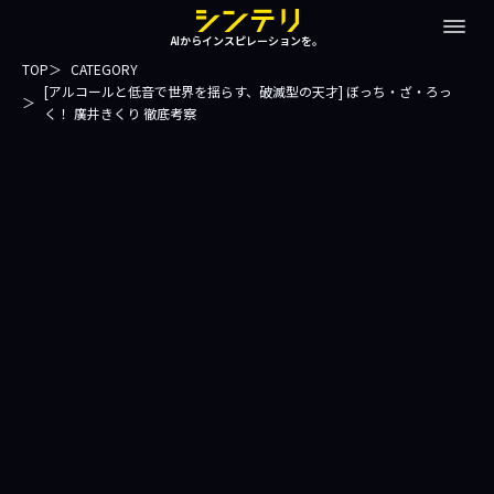
AIからインスピレーションを。
TOP
CATEGORY
[アルコールと低音で世界を揺らす、破滅型の天才] ぼっち・ざ・ろっ
く！ 廣井きくり 徹底考察