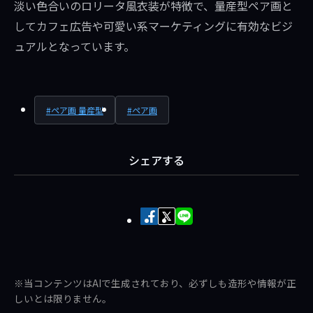
淡い色合いのロリータ風衣装が特徴で、量産型ペア画と
してカフェ広告や可愛い系マーケティングに有効なビジ
ュアルとなっています。
ペア画 量産型
ペア画
シェアする
Facebook
X
LINE
で
で
で
シ
ポ
送
ェ
ス
る
※当コンテンツはAIで生成されており、必ずしも造形や情報が正
ア
ト
しいとは限りません。