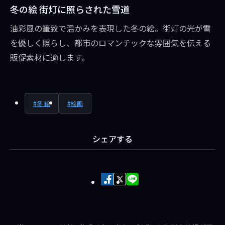
冬の絵 街灯に照らされた雪道
油彩風の筆致で温かみを表現した冬の絵。街灯の光が雪
を優しく照らし、都市のロマンチックな雰囲気を伝える
販促素材に適します。
冬 絵
絵画
シェアする
Facebook
X
LINE
で
で
で
シ
ポ
送
ェ
ス
る