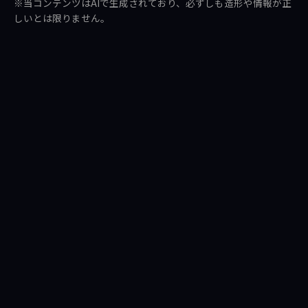
※当コンテンツはAIで生成されており、必ずしも造形や情報が正
ア
ト
しいとは限りません。
す
す
る
る