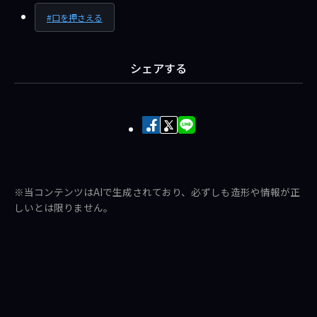
口を押さえる
シェアする
Facebook
X
LINE
で
で
で
シ
ポ
送
ェ
ス
る
※当コンテンツはAIで生成されており、必ずしも造形や情報が正
ア
ト
しいとは限りません。
す
す
る
る