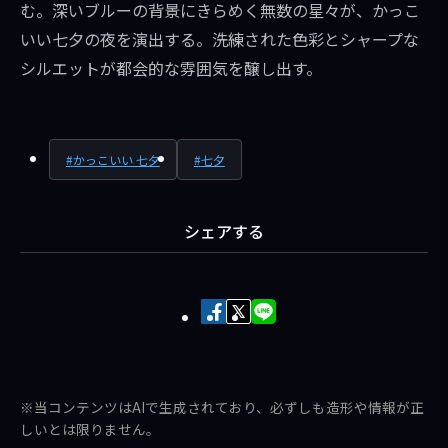
む。深いブルーの背景にきらめく無数の星々が、かっこ
いい七夕の夜を演出する。洗練された色彩とシャープな
シルエットが都会的な雰囲気を醸し出す。
かっこいい 七夕
七夕
シェアする
Facebook
X
LINE
で
で
で
シ
ポ
送
ェ
ス
る
※当コンテンツはAIで生成されており、必ずしも造形や情報が正
ア
ト
しいとは限りません。